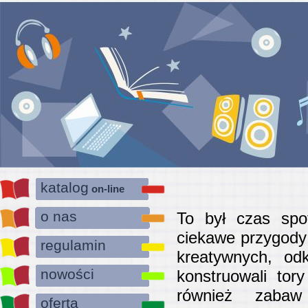
katalog
on-line
o nas
To był czas spo
ciekawe przygody 
regulamin
kreatywnych, od
nowości
konstruowali tor
również zabaw
oferta