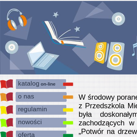
katalog
on-line
o nas
W środowy poranek
z Przedszkola Mi
regulamin
była doskonał
nowości
zachodzących w 
„Potwór na drzew
oferta