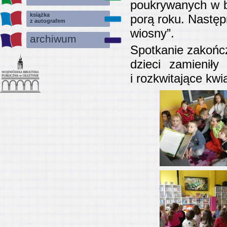
poukrywanych w bi
książka
porą roku. Następ
z autografem
wiosny”.
archiwum
Spotkanie zakońc
dzieci zamienił
i rozkwitające kwia