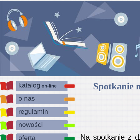
Spotkanie n
katalog
on-line
o nas
regulamin
nowości
Na spotkanie z d
oferta