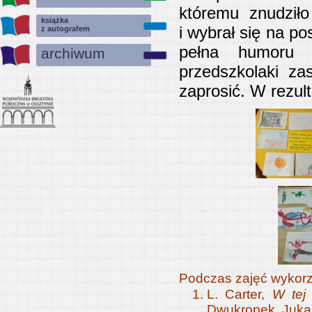
któremu znudziło
książka
i wybrał się na po
z autografem
pełna humoru 
archiwum
przedszkolaki za
zaprosić. W rezul
Podczas zajęć wykorz
L. Carter,
W tej
Dwukropek, Juka