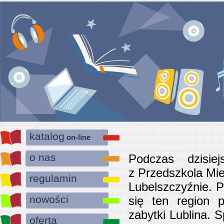
katalog
on-line
o nas
Podczas dzisie
z Przedszkola Mie
regulamin
Lubelszczyźnie. P
nowości
się ten region p
zabytki Lublina. 
oferta