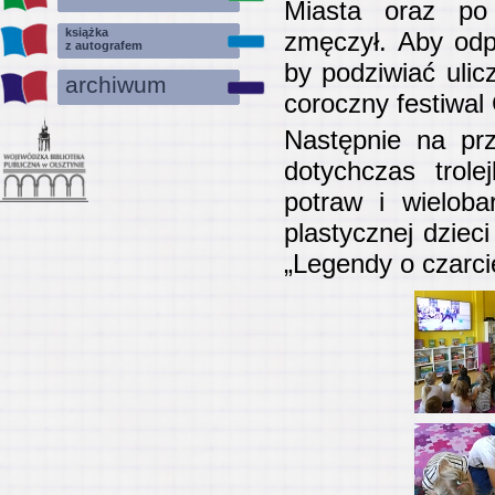
Miasta oraz po 
książka
zmęczył. Aby odp
z autografem
by podziwiać ulic
archiwum
coroczny festiwal
Następnie na pr
dotychczas trol
potraw i wieloba
plastycznej dzieci
„Legendy o czarcie