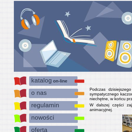
katalog
on-line
Podczas dzisiejszego
o nas
sympatycznego kaczork
niechętne, w końcu prz
regulamin
W dalszej części zaj
animacyjnej.
nowości
oferta