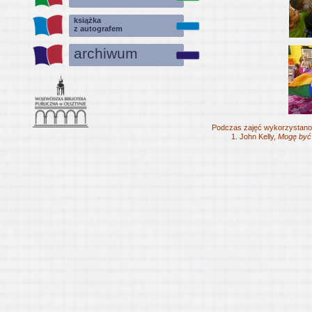
książka
z autografem
archiwum
Podczas zajęć wykorzystano
John Kelly,
Mogę być