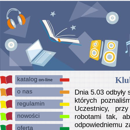
Klu
katalog
on-line
o nas
Dnia 5.03 odbyły 
których poznaliś
regulamin
Uczestnicy, przy
nowości
robotami tak, ab
odpowiedniemu za
oferta