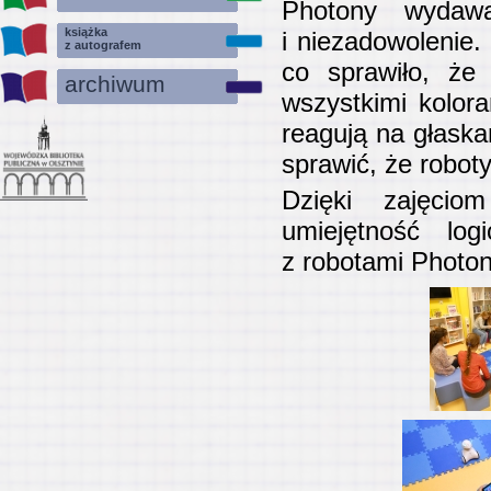
Photony wydawa
książka
i niezadowolenie
z autografem
co sprawiło, że 
archiwum
wszystkimi kolor
reagują na głaska
sprawić, że robot
Dzięki zajęcio
umiejętność log
z robotami Photo