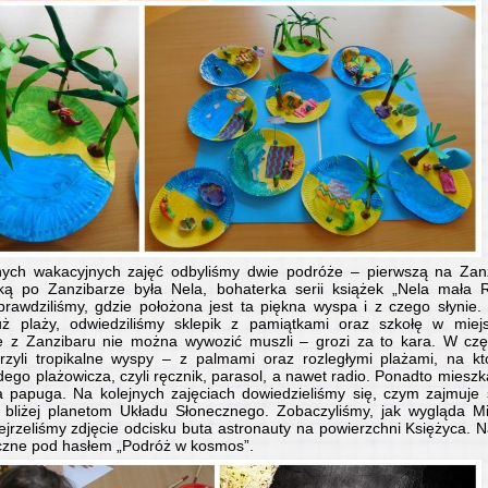
ych wakacyjnych zajęć odbyliśmy dwie podróże – pierwszą na Zan
ą po Zanzibarze była Nela, bohaterka serii książek „Nela mała 
sprawdziliśmy, gdzie położona jest ta piękna wyspa i z czego słynie
ż plaży, odwiedziliśmy sklepik z pamiątkami oraz szkołę w miej
że z Zanzibaru nie można wywozić muszli – grozi za to kara. W częś
rzyli tropikalne wyspy – z palmami oraz rozległymi plażami, na któ
ego plażowicza, czyli ręcznik, parasol, a nawet radio. Ponadto miesz
a papuga. Na kolejnych zajęciach dowiedzieliśmy się, czym zajmuje 
ię bliżej planetom Układu Słonecznego. Zobaczyliśmy, jak wygląda 
jrzeliśmy zdjęcie odcisku buta astronauty na powierzchni Księżyca. N
czne pod hasłem „Podróż w kosmos”.