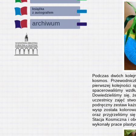
książka
z autografem
archiwum
Podczas dwóch kolejn
kosmos. Przewodniczk
pierwszej kolejności 
spacerowaliśmy wzdłu
Dowiedzieliśmy się, 
uczestnicy zajęć stwo
podręczny zestaw każd
wysp została kolorow
oraz przyjrzeliśmy s
Stacja Kosmiczna i obe
wykonały prace plasty