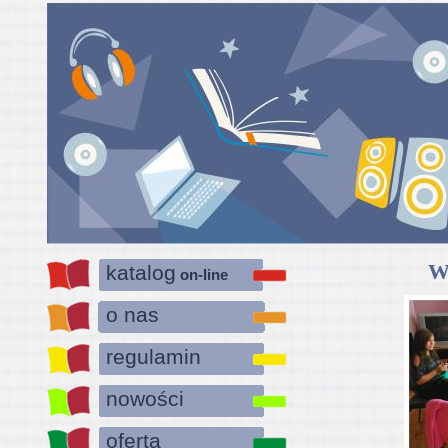
Wt
katalog
on-line
o nas
regulamin
nowości
oferta