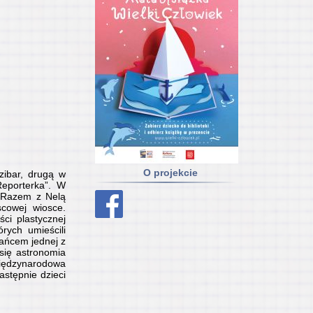
O projekcie
zibar, drugą w
Reporterka”. W
. Razem z Nelą
scowej wiosce.
ci plastycznej
rych umieścili
kańcem jednej z
się astronomia
Międzynarodowa
astępnie dzieci