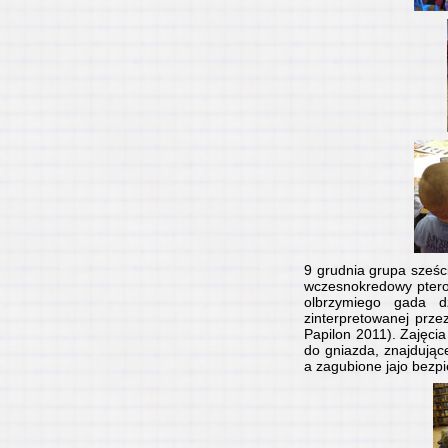
9 grudnia grupa sześc
wczesnokredowy pteroz
olbrzymiego gada dz
zinterpretowanej prze
Papilon 2011). Zajęcia
do gniazda, znajdując
a zagubione jajo bezpi