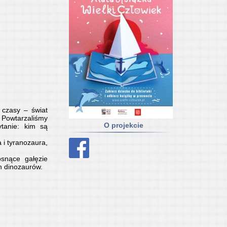
 czasy – świat
 Powtarzaliśmy
O projekcie
tanie: kim są
 i tyranozaura,
osnące gałęzie
ch dinozaurów.