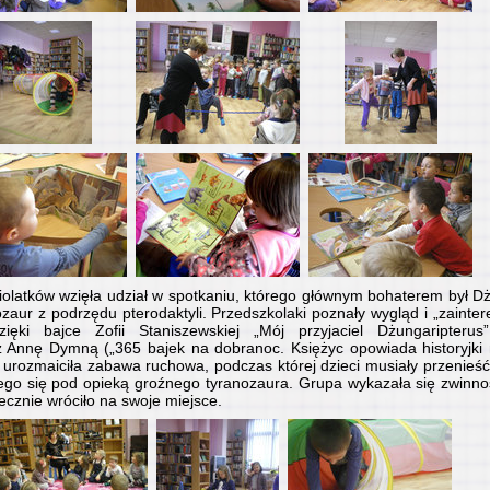
iolatków wzięła udział w spotkaniu, którego głównym bohaterem był D
aur z podrzędu pterodaktyli. Przedszkolaki poznały wygląd i „zainte
ięki bajce Zofii Staniszewskiej „Mój przyjaciel Dżungaripterus
z Annę Dymną („365 bajek na dobranoc. Księżyc opowiada historyjki 
 urozmaiciła zabawa ruchowa, podczas której dzieci musiały przenieść
ego się pod opieką groźnego tyranozaura. Grupa wykazała się zwinnoś
ecznie wróciło na swoje miejsce.