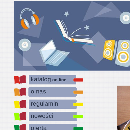
katalog
on-line
o nas
regulamin
nowości
oferta