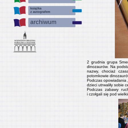
książka
z autografem
archiwum
2 grudnia grupa Smer
dinozaurów. Na podst
nazwy, chociaż czas
potomkowie dinozaur
Podczas opowiadania „N
dzieci utrwaliły sobie 
Podczas zabawy rucho
i czołgali się pod wie