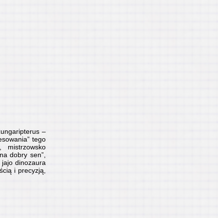
żungaripterus –
resowania” tego
”, mistrzowsko
na dobry sen”,
 jajo dinozaura
cią i precyzją,