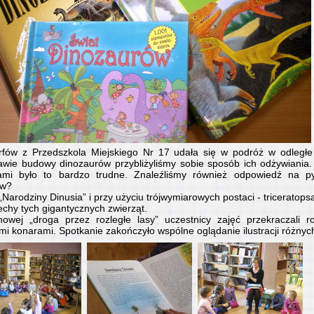
fów z Przedszkola Miejskiego Nr 17 udała się w podróż w odległe
awie budowy dinozaurów przybliżyliśmy sobie sposób ich odżywiania.
ami było to bardzo trudne. Znaleźliśmy również odpowiedź na py
ów?
arodziny Dinusia” i przy użyciu trójwymiarowych postaci - triceratopsa
cechy tych gigantycznych zwierząt.
wej „droga przez rozległe lasy” uczestnicy zajęć przekraczali r
lkimi konarami. Spotkanie zakończyło wspólne oglądanie ilustracji różny