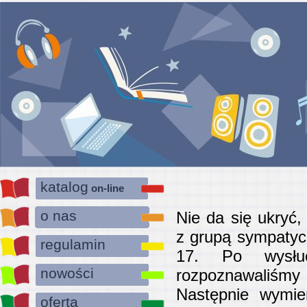
katalog
on-line
o nas
Nie da się ukryć,
z grupą sympatyc
regulamin
17. Po wysłuc
nowości
rozpoznawaliśmy
Następnie wymien
oferta