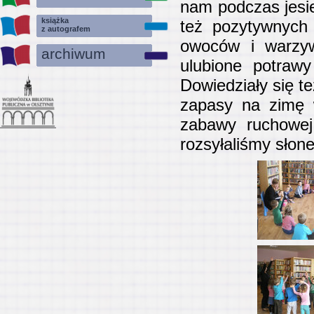
nam podczas jesie
książka
też pozytywnych
z autografem
owoców i warzyw
archiwum
ulubione potrawy
Dowiedziały się t
zapasy na zimę 
zabawy ruchowej 
rozsyłaliśmy słon