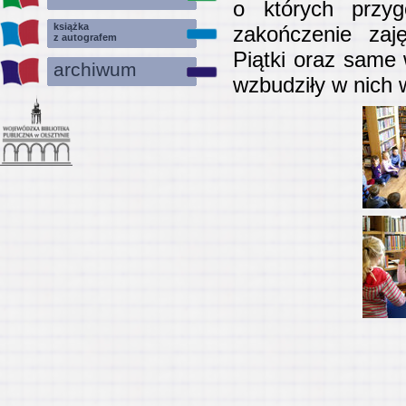
o których przyg
książka
zakończenie zaj
z autografem
Piątki oraz same w
archiwum
wzbudziły w nich w