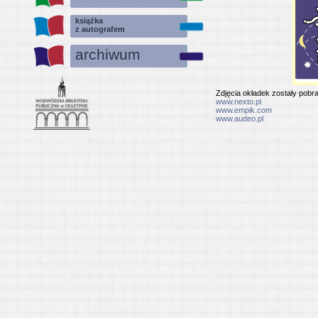
książka
z autografem
archiwum
Zdjęcia okładek zostały pobra
www.nexto.pl
www.empik.com
www.audeo.pl