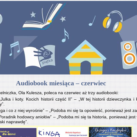
Audiobook miesiąca – czerwiec
elniczka, Ola Kulesza, poleca na czerwiec aż trzy audiobooki:
ulka i koty. Kocich historii część II” – „W tej historii dziewczynka i
y”.
ga i co z niej wyrośnie” – „Podoba mi się ta opowieść, ponieważ jest z
radnik hodowcy aniołów” – „Podoba mi się ta historia, ponieważ jest 
taki naprawdę”.