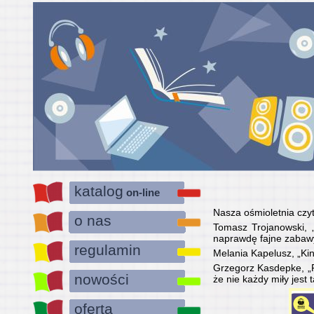
katalog
on-line
Nasza ośmioletnia czyt
o nas
Tomasz Trojanowski, „J
naprawdę fajne zabaw
regulamin
Melania Kapelusz, „Kin
Grzegorz Kasdepke, „Po
nowości
że nie każdy miły jest 
oferta