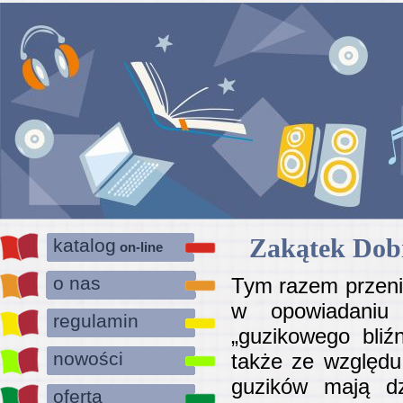
Zakątek Dob
katalog
on-line
o nas
Tym razem przenie
w opowiadaniu 
regulamin
„guzikowego bliźn
nowości
także ze względu 
guzików mają dz
oferta