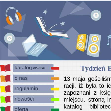
Tydzień B
katalog
on-line
o nas
13 maja gościliś
racji, iż była to 
regulamin
zapoznani z ksi
nowości
miejscu, stroną i
katalog bibliot
oferta