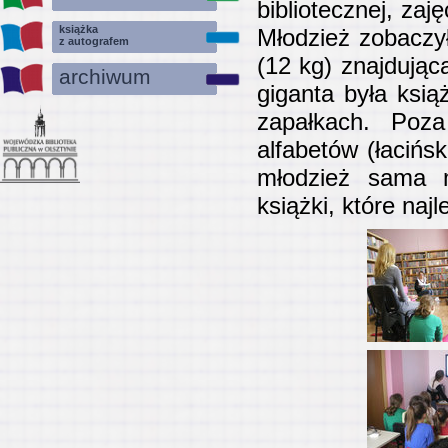
bibliotecznej, zaj
książka
Młodzież zobaczy
z autografem
(12 kg) znajdując
archiwum
giganta była ksi
zapałkach. Poz
alfabetów (łacińs
młodzież sama m
książki, które naj