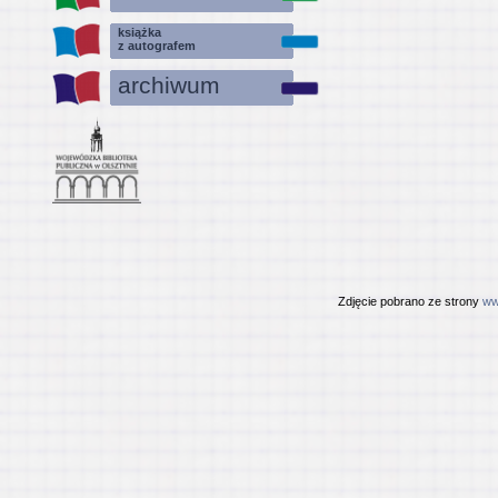
książka
z autografem
archiwum
Zdjęcie pobrano ze strony
ww