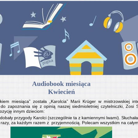
Audiobook miesiąca
Kwiecień
iem miesiąca” została „Karolcia” Marii Krüger w mistrzowskiej inter
 zapoznania się z opinią naszej siedmioletniej czytelniczki, Zosi S
pozycję innym dzieciom:
odobały przygody Karolci (szczególnie ta z kamiennymi lwami). Słuchałam 
 razy, za każdym razem z przyjemnością. Polecam wszystkim na całym 