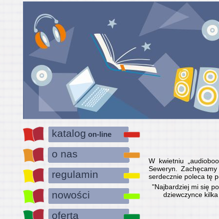
katalog
on-line
o nas
W kwietniu „audiobook
Seweryn. Zachęcamy do
regulamin
serdecznie poleca tę 
"Najbardziej mi się p
nowości
dziewczynce kilka
oferta