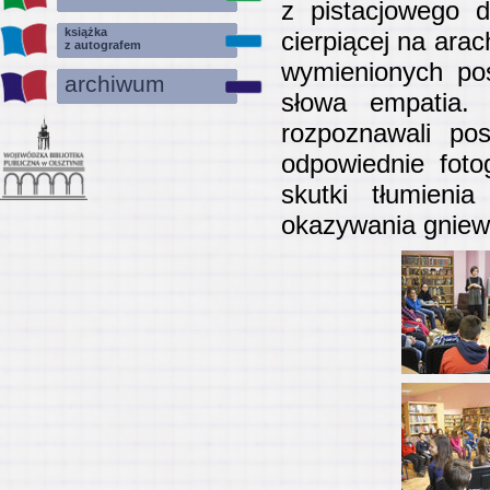
z pistacjowego d
książka
cierpiącej na ara
z autografem
wymienionych po
archiwum
słowa empatia.
rozpoznawali p
odpowiednie foto
skutki tłumieni
okazywania gniewu