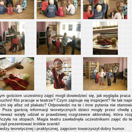
m gościom uczestnicy zajęć mogli dowiedzieć się, jak wygląda praca t
 kuchni! Kto pracuje w teatrze? Czym zajmuje się inspicjent? Ile tak nap
ni się afisz od plakatu? Odpowiedzi na te i inne pytania nie stanowi
i. Poza garścią informacji teoretycznych dzieci mogły przez chwilę 
nieważ wzięły udział w prawdziwej rozgrzewce aktorskiej, która roz
czyła na stopach. Magia teatru zawładnęła uczestnikami zajęć do te
zęli prezentować krótkie scenki!
edzy teoretycznej i praktycznej, zajęciom towarzyszył dobry humor.