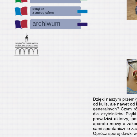
książka
z autografem
archiwum
Dzięki naszym przemiły
od kulis, ale nawet od
generalnych? Czym róż
dla czytelników Piątk
prawdziwi aktorzy, po
aparatu mowy a zakoń
sami spontanicznie zac
Oprócz sporej dawki wi