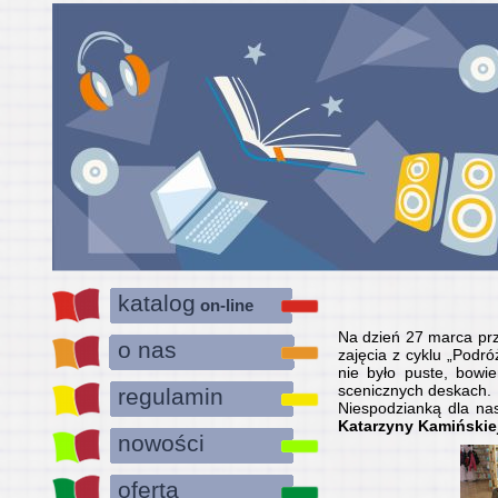
katalog
on-line
Na dzień 27 marca pr
o nas
zajęcia z cyklu „Podró
nie było puste, bowi
scenicznych deskach.
regulamin
Niespodzianką dla nas
Katarzyny Kamińskie
nowości
oferta