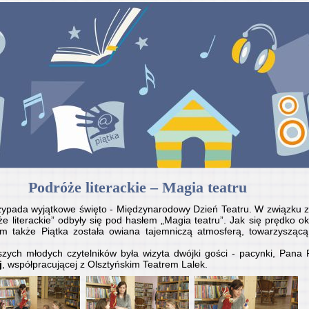
Podróże literackie – Magia teatru
zypada wyjątkowe święto - Międzynarodowy Dzień Teatru. W związku 
że literackie” odbyły się pod hasłem „Magia teatru”. Jak się prędko ok
em także Piątka została owiana tajemniczą atmosferą, towarzyszą
zych młodych czytelników była wizyta dwójki gości - pacynki, Pana P
j
, współpracującej z Olsztyńskim Teatrem Lalek.