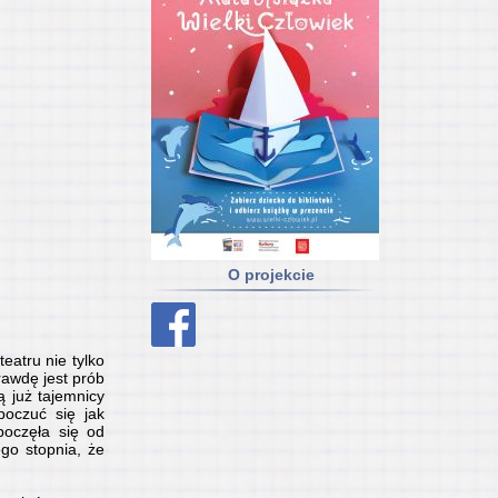
O projekcie
eatru nie tylko
rawdę jest prób
ą już tajemnicy
poczuć się jak
poczęła się od
go stopnia, że