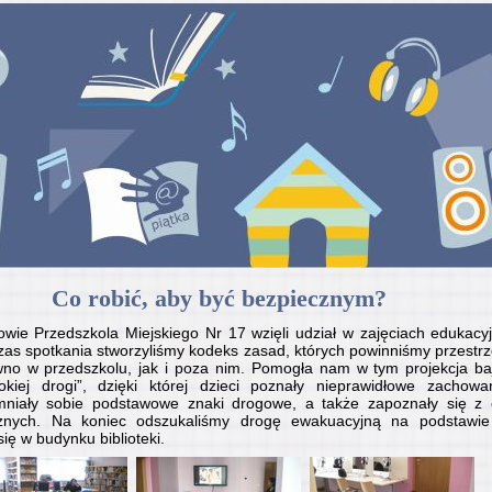
Co robić, aby być bezpiecznym?
ie Przedszkola Miejskiego Nr 17 wzięli udział w zajęciach edukacy
as spotkania stworzyliśmy kodeks zasad, których powinniśmy przestrz
wno w przedszkolu, jak i poza nim. Pomogła nam w tym projekcja baj
okiej drogi”, dzięki której dzieci poznały nieprawidłowe zachowa
omniały sobie podstawowe znaki drogowe, a także zapoznały się 
ecznych. Na koniec odszukaliśmy drogę ewakuacyjną na podstawie
ię w budynku biblioteki.