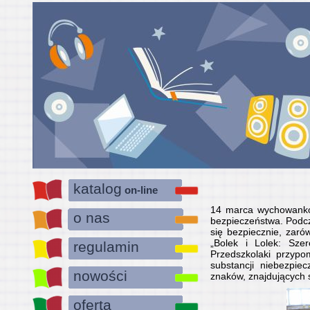
katalog
on-line
14 marca wychowankow
o nas
bezpieczeństwa. Podcz
się bezpiecznie, zaró
„Bolek i Lolek: Szer
regulamin
Przedszkolaki przyp
substancji niebezpi
nowości
znaków, znajdujących s
oferta