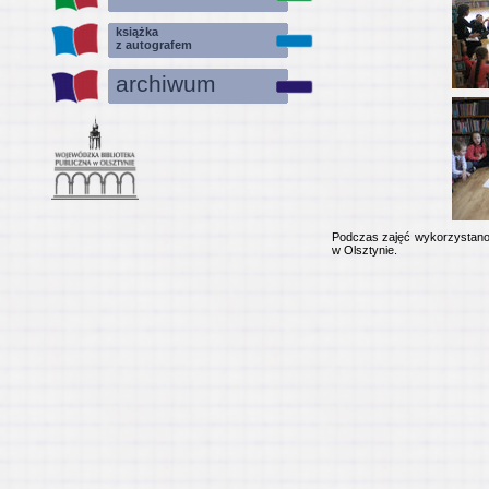
książka
z autografem
archiwum
Podczas zajęć wykorzystano m
w Olsztynie.