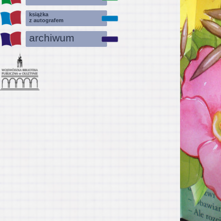
książka
z autografem
archiwum