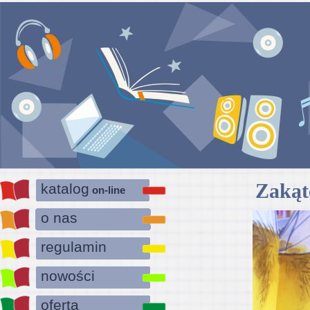
Zakąt
katalog
on-line
o nas
regulamin
nowości
oferta