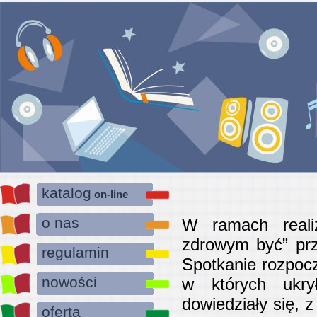
katalog
on-line
o nas
W ramach realiz
zdrowym być” prz
regulamin
Spotkanie rozpoc
nowości
w których ukrył
dowiedziały się, 
oferta