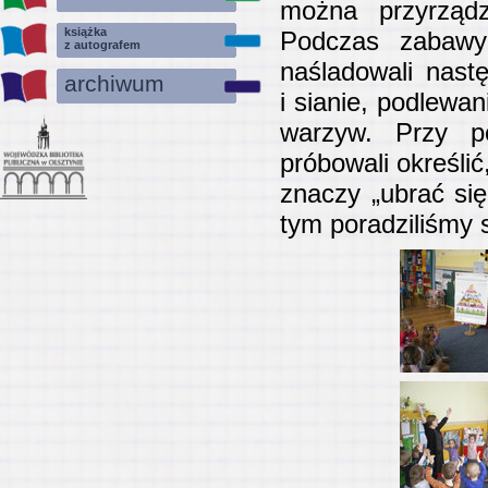
można przyrządz
książka
Podczas zabawy
z autografem
naśladowali nast
archiwum
i sianie, podlewa
warzyw. Przy p
próbowali określi
znaczy „ubrać się
tym poradziliśmy 