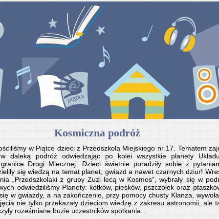
Kosmiczna podróż
ościliśmy w Piątce dzieci z Przedszkola Miejskiego nr 17. Tematem za
w daleką podróż odwiedzając po kolei wszystkie planety Układ
 granice Drogi Mlecznej. Dzieci świetnie poradziły sobie z pytania
eliły się wiedzą na temat planet, gwiazd a nawet czarnych dziur! Wr
nia „Przedszkolaki z grupy Zuzi lecą w Kosmos”, wybrały się w pod
ych odwiedziliśmy Planety: kotków, piesków, pszczółek oraz ptaszkó
się w gwiazdy, a na zakończenie, przy pomocy chusty Klanza, wywoła
cia nie tylko przekazały dzieciom wiedzę z zakresu astronomii, ale t
czyły roześmiane buzie uczestników spotkania.