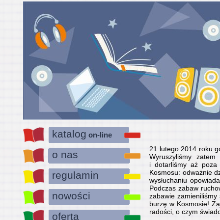
katalog
on-line
21 lutego 2014 roku g
o nas
Wyruszyliśmy zatem 
i dotarliśmy aż poza
Kosmosu: odważnie dzi
regulamin
wysłuchaniu opowiada
Podczas zabaw ruchow
nowości
zabawie zamieniliśmy 
burzę w Kosmosie! Zaję
radości, o czym świad
oferta