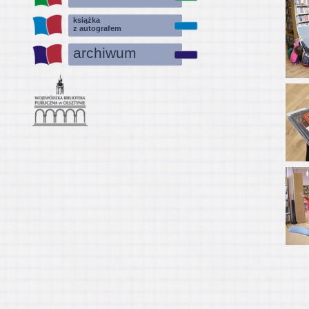
książka
z autografem
archiwum