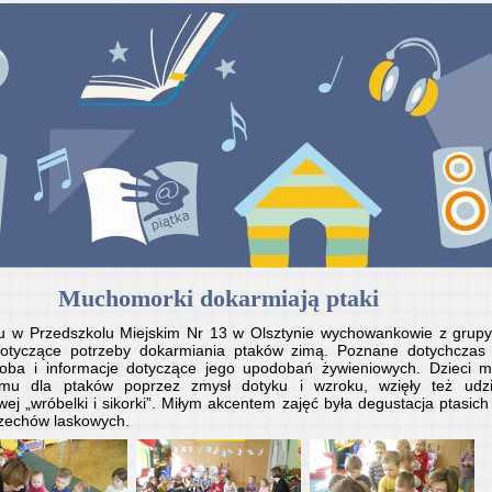
Muchomorki dokarmiają ptaki
iu w Przedszkolu Miejskim Nr 13 w Olsztynie wychowankowie z grup
 dotyczące potrzeby dokarmiania ptaków zimą. Poznane dotychcza
ioba i informacje dotyczące jego upodobań żywieniowych. Dzieci m
mu dla ptaków poprzez zmysł dotyku i wzroku, wzięły też udz
wej „wróbelki i sikorki”. Miłym akcentem zajęć była degustacja ptasi
orzechów laskowych.