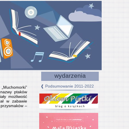
wydarzenia
❰ Podsumowanie 2011-2022
y „Muchomorki”
s nazwy ptaków
iały możliwość
iał w zabawie
ch przysmaków –