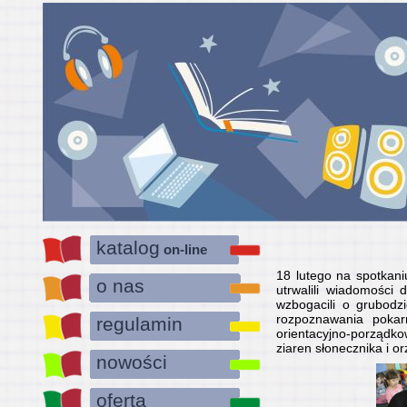
katalog
on-line
18 lutego na spotkan
o nas
utrwalili wiadomości
wzbogacili o grubodz
rozpoznawania pokar
regulamin
orientacyjno-porządko
ziaren słonecznika i 
nowości
oferta