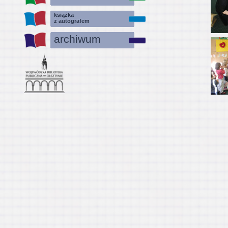
książka
z autografem
archiwum