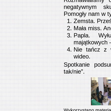
negatywnym sku
Pomogły nam w tym
Zemsta. Prześ
Mała miss. An
Papla. Wyłu
majątkowych –
Nie tańcz z w
wideo.
Spotkanie podsu
tak/nie”.
Wykorzystano materiał