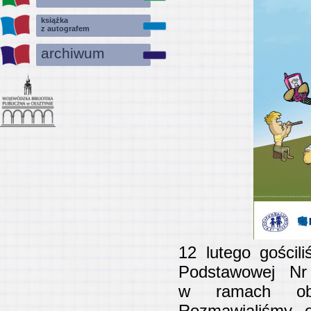
książka
z autografem
archiwum
12 lutego gościl
Podstawowej Nr
w ramach obc
Rozmawialiśmy 