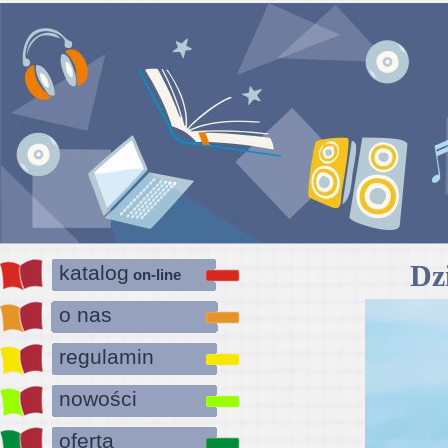
Dz
katalog
on-line
o nas
regulamin
nowości
oferta