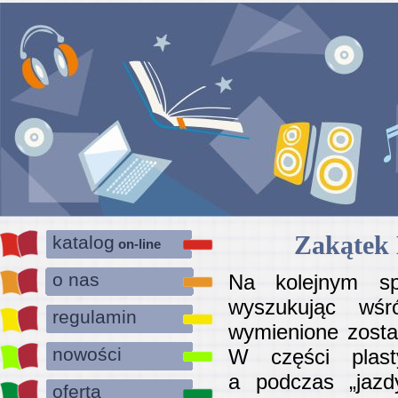
Zakątek 
katalog
on-line
o nas
Na kolejnym spo
wyszukując wśró
regulamin
wymienione został
nowości
W części plast
a podczas „jazd
oferta