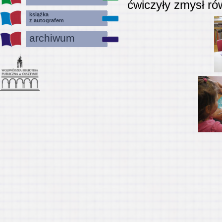
ćwiczyły zmysł r
książka
z autografem
archiwum