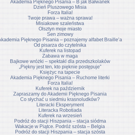
Akademia Pięknego Pisania – B jak Bałwanek
Dzień Pluszowego Misia
Forza Italia!
Twoje prawa – ważna sprawa!
Misiakowe szaleństwa
Olsztyn moje miasto
Sen zimowy
Akademia Pięknego Pisania – poznajemy alfabet Braille’a
Od pisarza do czytelnika
Kuferek na listopad
Zabawa w maga
Bajkowe wróżki – spektakl dla przedszkolaków
„Piękny jest ten, kto pięknie postępuje”
Księżyc na tapecie
Akademia Pięknego Pisania – Ruchome literki
Forza Italia!
Kuferek na październik
Zapraszamy do Akademii Pięknego Pisania
Co słychać u siedmiu krasnoludków?
Literacki Eksperyment
Literacka Robotiada
Kuferek na wrzesień
Podróż do stacji Hiszpania – stacja siódma
Wakacje w Piątce. Podróż szósta – Belgia
Podróż do stacji Hiszpania – stacja szósta