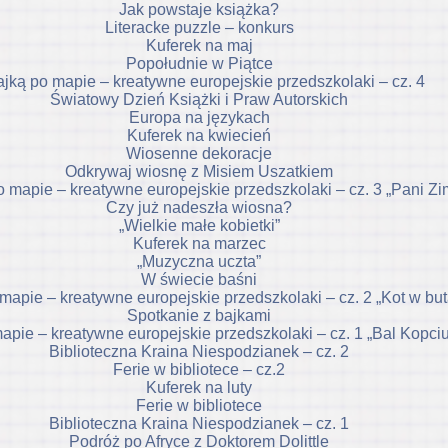
Jak powstaje książka?
Literacke puzzle – konkurs
Kuferek na maj
Popołudnie w Piątce
ajką po mapie – kreatywne europejskie przedszkolaki – cz. 4
Światowy Dzień Książki i Praw Autorskich
Europa na językach
Kuferek na kwiecień
Wiosenne dekoracje
Odkrywaj wiosnę z Misiem Uszatkiem
o mapie – kreatywne europejskie przedszkolaki – cz. 3 „Pani Zi
Czy już nadeszła wiosna?
„Wielkie małe kobietki”
Kuferek na marzec
„Muzyczna uczta”
W świecie baśni
mapie – kreatywne europejskie przedszkolaki – cz. 2 „Kot w bu
Spotkanie z bajkami
apie – kreatywne europejskie przedszkolaki – cz. 1 „Bal Kopci
Biblioteczna Kraina Niespodzianek – cz. 2
Ferie w bibliotece – cz.2
Kuferek na luty
Ferie w bibliotece
Biblioteczna Kraina Niespodzianek – cz. 1
Podróż po Afryce z Doktorem Dolittle