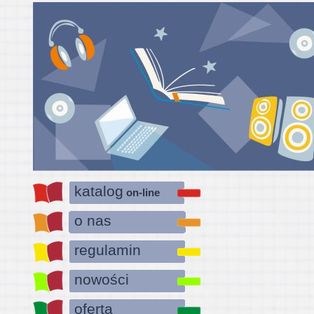
katalog
on-line
o nas
regulamin
nowości
oferta