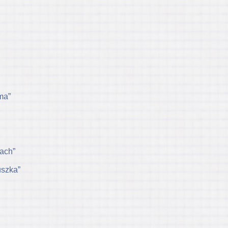
ma”
tach”
uszka”