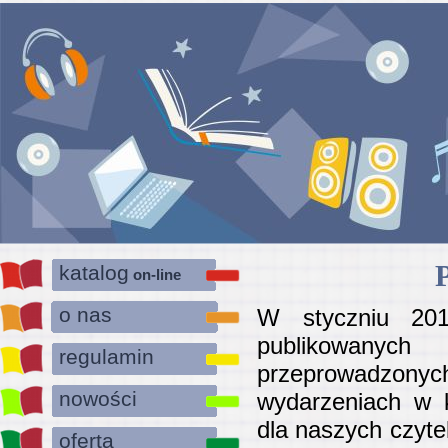
katalog
on-line
o nas
W styczniu 201
publikowanych
regulamin
przeprowadzon
nowości
wydarzeniach w k
dla naszych czyte
oferta