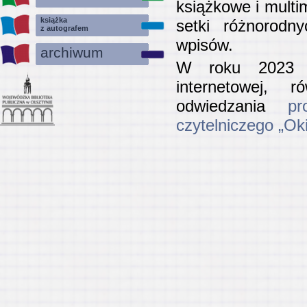
książkowe i multi
książka
setki różnorodn
z autografem
wpisów.
archiwum
W roku 2023 k
internetowej, 
odwiedzania
pr
czytelniczego „Ok