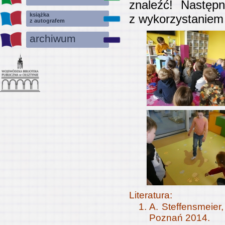
znaleźć! Następn
książka
z wykorzystaniem 
z autografem
archiwum
Literatura:
A. Steffensmeie
Poznań 2014.