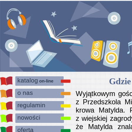
Gdzie
katalog
on-line
o nas
Wyjątkowym gości
z Przedszkola Mi
regulamin
krowa Matylda. P
nowości
z wiejskiej zagr
że Matylda znala
oferta