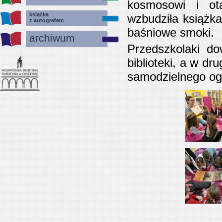
kosmosowi i ota
książka
wzbudziła książka
z autografem
baśniowe smoki.
archiwum
Przedszkolaki do
biblioteki, a w dr
samodzielnego og