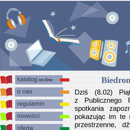
Biedron
katalog
on-line
o nas
Dziś (8.02) Pią
z Publicznego 
regulamin
spotkania zapoz
nowości
pokazując im te 
przestrzenne, d
oferta