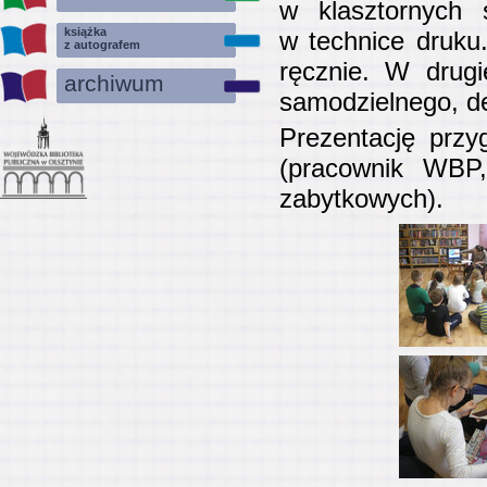
w klasztornych 
książka
w technice druku
z autografem
ręcznie. W drugi
archiwum
samodzielnego, de
Prezentację przy
(pracownik WBP,
zabytkowych).