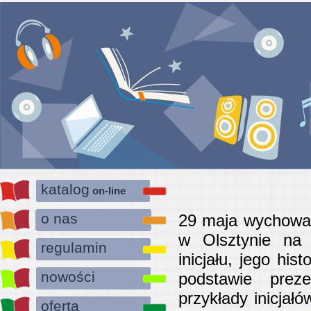
katalog
on-line
o nas
29 maja wychowan
w Olsztynie na w
regulamin
inicjału, jego his
nowości
podstawie preze
przykłady inicja
oferta