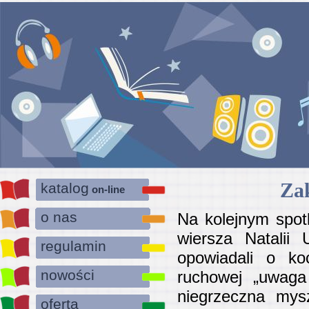
Za
katalog
on-line
o nas
Na kolejnym spotk
wiersza Natalii 
regulamin
opowiadali o ko
nowości
ruchowej „uwaga 
niegrzeczna mys
oferta