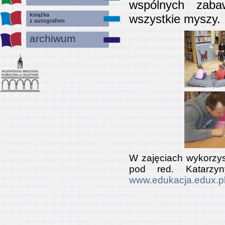
wspólnych zaba
książka
wszystkie myszy.
z autografem
archiwum
W zajęciach wykorzys
pod red. Katarzy
www.edukacja.edux.p